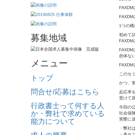
FAX
FAXD
1つの
初めて
募集地域
FAXD
FAX
勿体ない
メニュー
FAXD
このセ
トップ
かつ、実
問合せ/応募はこちら
反応率
受けて
行政書士って何する人
今回の
か・弊社で求めている
社会保
実際に
能力について
・弊社
・本セ