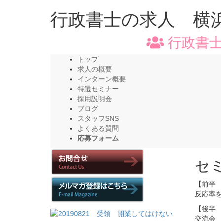
行政書士の求人 横
行政書士
トップ
求人の概要
インターン概要
特選セミナー
採用説明会
ブログ
スタッフSNS
よくある質問
応募フォーム
セ
【前半 
反応率を
【後半 
交流会