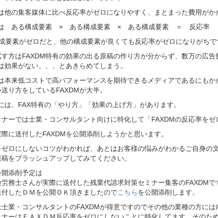
DMは他の集客媒体に比べ反応率がゼロになりやすく、まとまった費用がか
Mは ある構成要素 × ある構成要素 × ある構成要素 ＝ 反応率
構成要素がゼロだと、他の構成要素が良くても反応率がゼロになりがちで
試す方はFAXDM特有の効果の出る原稿の作り方が分からず、数万の広
Mは効果がない、、、とあきらめてしまう。
DMは本来低コストで高パフォーマンスを期待できるメディアであるにもか
送り方をしているFAXDMが大半。
Mには、FAX特有の「やり方」「効果の上げ方」があります。
ミナーでは士業・コンサルタント向けに特化して「FAXDMの反応率を
際に送付したFAXDMを公開添削しようかと思います。
をゼロにしないコツがわかれば、あとはお客様の悩みがわかるご自身の
原稿をブラッシュアップしてみてください。
公開添削予定は
険労務士さんが実際に送付した残業代請求対策セミナー集客のFAXDMで
送付したＤＭを公開ＯＫ頂きましたので
こちら
を公開添削します。
は士業・コンサルタントのFAXDMが得意ですのでその他の業種の方には
ミナーはＦＡＸＤＭ反応率をゼロにしないことに特化してます。そのため