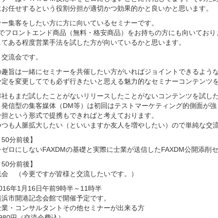
にお任せするという役割分担が適切かつ効果的かと良いかと思います。
ナー集客をしたい方に方に向いているセミナーです。
身でフロントエンド商品（無料・格安商品）をお持ちの方にも向いており
してある程度営業手法を試した方が向いているかと思います。
、交流会です。
の趣旨は一緒にセミナーを共催したい方がいればジョイントできるよう
予定を変更してでも必ず行きたいと思える魅力的なセミナーコンテンツ
弊社もまだ試したことがないリリースしたことがないコンテンツを試し
、発信型の集客媒体（DM等）は初回はテストマーケティング的側面が強
分担という形式で提携もできればと考えております。
つつも人脈拡大したい（といいますか友人を増やしたい）ので単純な交流
50分前後】
ゼロにしないFAXDMの基礎と実際に士業が送信したFAXDM公開添削
50分前後】
流会 （今更ですが皆様と交流したいです。）
016年1月16日午前9時半～11時半
横浜市開港記念会館で開催予定です。
士業・コンサルタントその他セミナーが出来る方
980円（交流会費込）