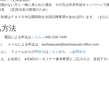
面識がない方と一緒に来られた場合 その方は年末年始キャンペーン
6名 （定員16名の部屋のため）
参加者はＦＡＸＤＭ公開添削を次回以降希望があれば行います。（お1人
込方法
） 電話による申込は
こちら
→045-228-7445
 メールによる申込は kashiwazaki@kashiwazaki-office.com
ーム） フォームからの
問合せ
は
こちら
から →お
問合せ
も、お名前と ●月●日の～セミナー参加希望とご記入の上、送信下さ