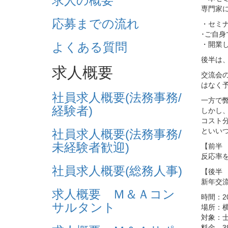
求人の概要
専門家
応募までの流れ
・セミ
･ご自
・開業
よくある質問
後半は
求人概要
交流会
はなく
社員求人概要(法務事務/
一方で
経験者)
しかし
コスト
といい
社員求人概要(法務事務/
未経験者歓迎)
【前半 
反応率を
社員求人概要(総務人事)
【後半 
新年交
求人概要 Ｍ＆Ａコン
時間：2
サルタント
場所：
対象：
料金 3