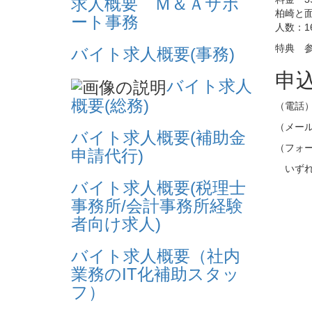
求人概要 Ｍ＆Ａサポ
柏崎と
ート事務
人数：1
特典 
バイト求人概要(事務)
申
バイト求人
概要(総務)
（電話
（メール）
バイト求人概要(補助金
（フォ
申請代行)
いずれ
バイト求人概要(税理士
事務所/会計事務所経験
者向け求人)
バイト求人概要（社内
業務のIT化補助スタッ
フ）