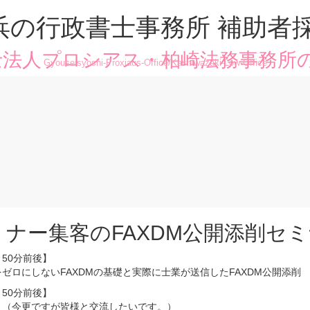
浜の行政書士事務所 補助者
法人プロシアス・柏崎法務事務所
Gyouseisyoshi-Proxiaus-Office/Kashiwazaki-Low-Office
ミナー集客のFAXDM公開添削セ
50分前後】
ゼロにしないFAXDMの基礎と実際に士業が送信したFAXDM公開添削
50分前後】
 （今更ですが皆様と交流したいです。）