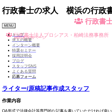
行政書士の求人 横浜の行政書
行政書士
Toggle
MENU
navigation
行政書士法人プロシアス・柏崎法務事務所
トップ
補助者採用ページ
求人の概要
インターン概要
特選セミナー
採用説明会
ブログ
スタッフSNS
よくある質問
応募フォーム
ライター/原稿記事作成スタッフ
作業内容
QA形式で法律会計等専門的な記事を書いていただければ幸い