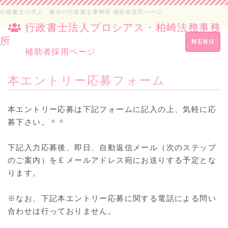
行政書士の求人 横浜の行政書士事務所 補助者採用ページ
行政書士法人プロシアス・柏崎法務事務
所
Toggle
MENU
補助者採用ページ
navigation
本エントリー
応募フォーム
本エントリー応募は下記フォームに記入の上、気軽に応
募下さい。＾＾
下記入力応募後、即日、自動返信メール（次のステップ
のご案内）をＥメールアドレス宛にお送りする予定とな
ります。
※なお、下記本エントリー応募に関する電話による問い
合わせは行っておりません。