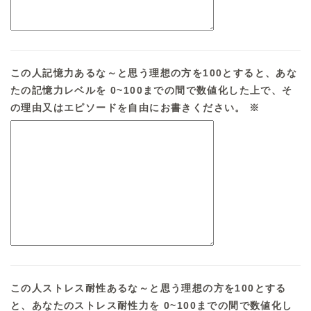
この人記憶力あるな～と思う理想の方を100とすると、あな
たの記憶力レベルを 0~100までの間で数値化した上で、そ
の理由又はエピソードを自由にお書きください。
※
この人ストレス耐性あるな～と思う理想の方を100とする
と、あなたのストレス耐性力を 0~100までの間で数値化し