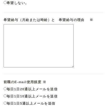
希望しない。
希望給与（月給または時給）と 希望給与の理由
※
前職のE-mail使用頻度
※
毎日1日20通以上メールを送信
毎日1日10通以上メールを送信
毎日1日5通以上メールを送信