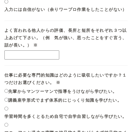
入力には自信がない（余りワープロ作業をしたことがない）
よく言われる他人からの評価、長所と短所をそれぞれ３つ以
上あげて下さい。（例 気が強い、思ったことをすぐ言う、
話が長い。）
※
仕事に必要な専門的知識はどのように吸収したいですか？１
つだけお選びください。
※
先輩からマンツーマンで指導をうけながら学びたい。
講義座学形式でまず体系的にじっくり知識を学びたい。
学習時間を多くとるため自宅で自学自習しながら学びたい。