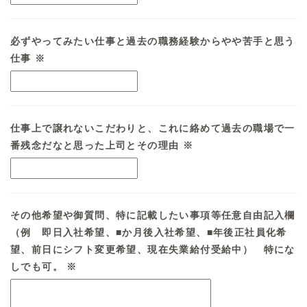
必ずやってみたい仕事と過去の職務経験からやや苦手と思う
仕事
※
仕事上で譲れないこだわりと、これに絡めて過去の職場で一
番残念だなと思った上司とその理由
※
その他希望や御質問、特に記載したい事項等任意自由記入欄
（例 即日入社希望、■か月後入社希望、■年後正社員化希
望、前日にシフト変更希望、現在失業給付受給中） 特にな
しでも可。
※