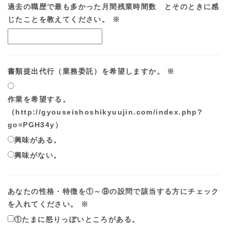
過去の職歴で最も多かった月間残業時間数 とそのときに感
じたことを教えてください。
※
書類提出代行（業務委託）を希望しますか。
※
作業を希望する。
（http://gyouseishoshikyuujin.com/index.php?
go=PGH34y）
興味がある。
興味がない。
あなたの性格・特徴を①～⑨の設問で該当する方にチェック
を入れてください。
※
①たまに怒りっぽいところがある。