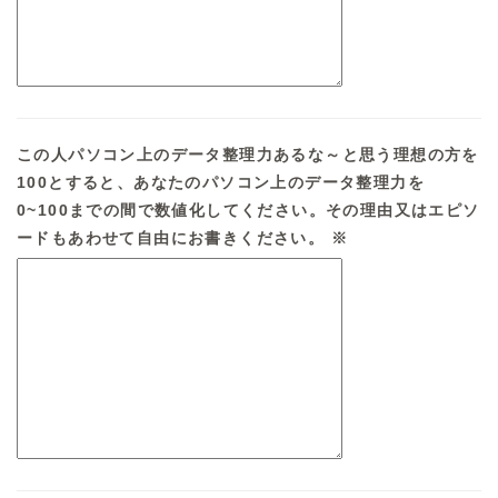
この人パソコン上のデータ整理力あるな～と思う理想の方を
100とすると、あなたのパソコン上のデータ整理力を
0~100までの間で数値化してください。その理由又はエピソ
ードもあわせて自由にお書きください。
※