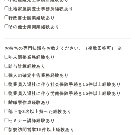
土地家屋調査士事務所経験あり
行政書士開業経験あり
その他士業開業経験あり
お持ちの専門知識をお教えください。（複数回答可）
※
年末調整業務経験あり
給与計算経験あり
個人の確定申告業務経験あり
従業員入退社に伴う社会保険手続き15件以上経験あり
従業員入退社に伴う労働保険手続き15件以上経験あり
離職票作成経験あり
部下を3名以上持った経験あり
セミナー講師経験あり
新規訪問営業15件以上経験あり