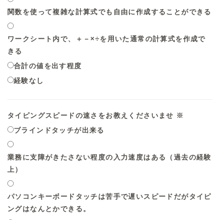
関数を使って複雑な計算式でも自由に作成することができる
ワークシート内で、＋－×÷を用いた通常の計算式を作成で
きる
合計の値を出す程度
経験なし
タイピングスピードの速さをお教えくださいませ
※
ブラインドタッチが出来る
業務に支障がきたさない程度の入力速度はある（過去の経験
上）
パソコンキーボードタッチは苦手で遅いスピードだがタイピ
ングはなんとかできる。