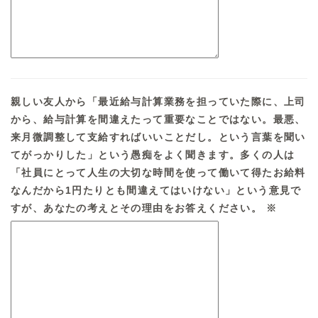
親しい友人から「最近給与計算業務を担っていた際に、上司
から、給与計算を間違えたって重要なことではない。最悪、
来月微調整して支給すればいいことだし。という言葉を聞い
てがっかりした」という愚痴をよく聞きます。多くの人は
「社員にとって人生の大切な時間を使って働いて得たお給料
なんだから1円たりとも間違えてはいけない」という意見で
すが、あなたの考えとその理由をお答えください。
※