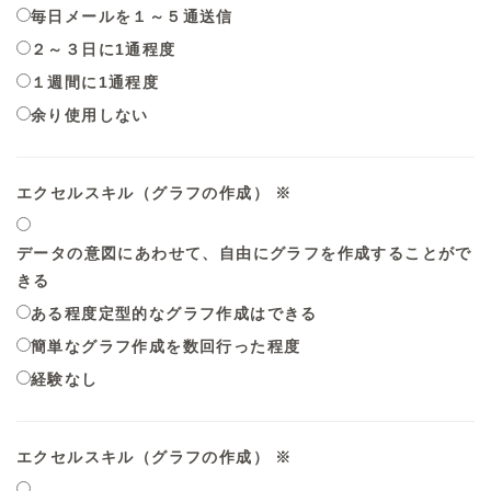
毎日メールを１～５通送信
２～３日に1通程度
１週間に1通程度
余り使用しない
エクセルスキル（グラフの作成）
※
データの意図にあわせて、自由にグラフを作成することがで
きる
ある程度定型的なグラフ作成はできる
簡単なグラフ作成を数回行った程度
経験なし
エクセルスキル（グラフの作成）
※