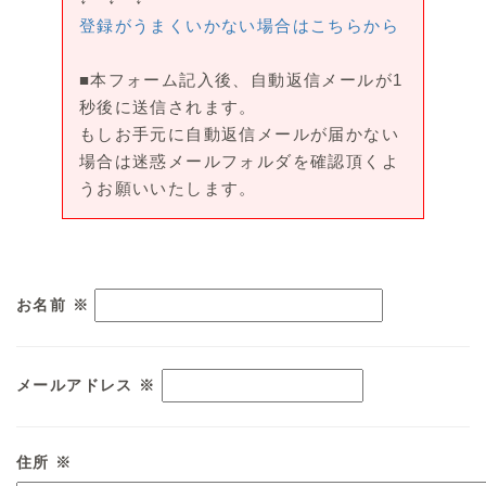
登録がうまくいかない場合はこちらから
■本フォーム記入後、自動返信メールが1
秒後に送信されます。
もしお手元に自動返信メールが届かない
場合は迷惑メールフォルダを確認頂くよ
うお願いいたします。
お名前
※
メールアドレス
※
住所
※