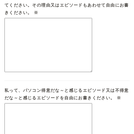
てください。その理由又はエピソードもあわせて自由にお書
きください。
※
私って、パソコン得意だな～と感じるエピソード又は不得意
だな～と感じるエピソードを自由にお書きください。
※