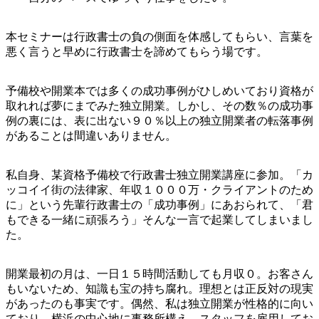
本セミナーは行政書士の負の側面を体感してもらい、言葉を
悪く言うと早めに行政書士を諦めてもらう場です。
予備校や開業本では多くの成功事例がひしめいており資格が
取れれば夢にまでみた独立開業。しかし、その数％の成功事
例の裏には、表に出ない９０％以上の独立開業者の転落事例
があることは間違いありません。
私自身、某資格予備校で行政書士独立開業講座に参加。「カ
ッコイイ街の法律家、年収１０００万・クライアントのため
に」という先輩行政書士の「成功事例」にあおられて、「君
もできる一緒に頑張ろう」そんな一言で起業してしまいまし
た。
開業最初の月は、一日１５時間活動しても月収０。お客さん
もいないため、知識も宝の持ち腐れ。理想とは正反対の現実
があったのも事実です。偶然、私は独立開業が性格的に向い
ており、横浜の中心地に事務所構え、スタッフを雇用してお