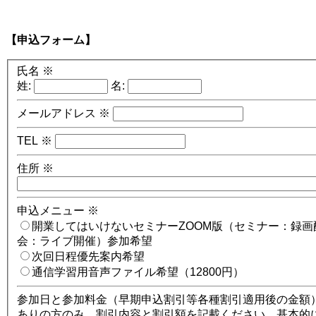
【申込フォーム】
氏名
※
姓:
名:
メールアドレス
※
TEL
※
住所
※
申込メニュー
※
開業してはいけないセミナーZOOM版（セミナー：録画
会：ライブ開催）参加希望
次回日程優先案内希望
通信学習用音声ファイル希望（12800円）
参加日と参加料金（早期申込割引等各種割引適用後の金額
ありの方のみ 割引内容と割引額を記載ください。基本的