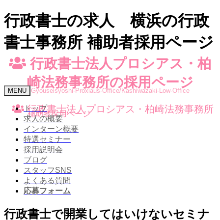
行政書士の求人 横浜の行政
書士事務所 補助者採用ページ
行政書士法人プロシアス・柏
崎法務事務所の採用ページ
Toggle
MENU
Gyouseisyoshi-Proxiaus-Office/Kashiwazaki-Low-Office
navigation
行政書士法人プロシアス・柏崎法務事務所
トップ
補助者採用ページ
求人の概要
インターン概要
特選セミナー
採用説明会
ブログ
スタッフSNS
よくある質問
応募フォーム
行政書士で開業してはいけないセミナ