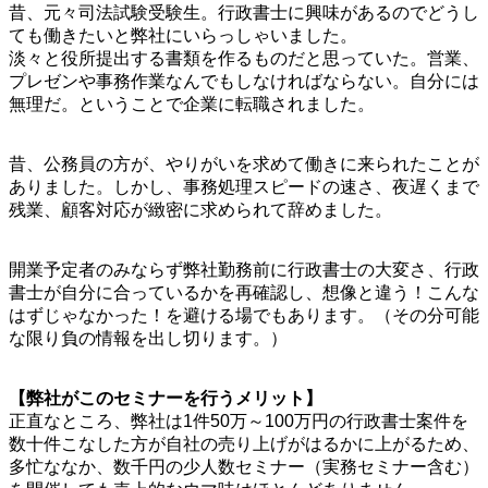
昔、元々司法試験受験生。行政書士に興味があるのでどうし
ても働きたいと弊社にいらっしゃいました。
淡々と役所提出する書類を作るものだと思っていた。営業、
プレゼンや事務作業なんでもしなければならない。自分には
無理だ。ということで企業に転職されました。
昔、公務員の方が、やりがいを求めて働きに来られたことが
ありました。しかし、事務処理スピードの速さ、夜遅くまで
残業、顧客対応が緻密に求められて辞めました。
開業予定者のみならず弊社勤務前に行政書士の大変さ、行政
書士が自分に合っているかを再確認し、想像と違う！こんな
はずじゃなかった！を避ける場でもあります。（その分可能
な限り負の情報を出し切ります。）
【弊社がこのセミナーを行うメリット】
正直なところ、弊社は1件50万～100万円の行政書士案件を
数十件こなした方が自社の売り上げがはるかに上がるため、
多忙ななか、数千円の少人数セミナー（実務セミナー含む）