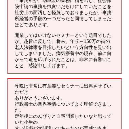
士事務所が、助成金の業務に精を出し、社会保
険申請の事務を虫食いだらけにしていたことを
社労士の面汚しと軽蔑しておりましたが、事務
所経営の手段の一つだったと同情してしまった
ほどであります。
開業してはいけないセミナーという題目でした
が、趣旨に反して、将来、年収～150万の街の
老人法律家を目指したいという方向性を見い出
してしまいました。病気療養中の現在、前に向
かって道を広げられたことは、非常に有難いこ
とと、感謝申し上げます。
昨晩は非常に有意義なセミナーに出席させてい
ただき
ありがとうございます。
行政書士の業界事情についてよく理解できまし
た。
定年後にのんびりと自宅開業したいなと思って
いた小生の
甘い認識が大間違いであったのが実感できまし