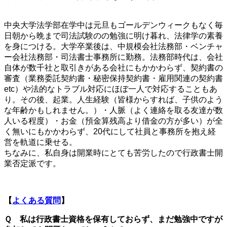
中央大学法学部在学中は元旦もゴールデンウィークもなく毎
日朝から晩まで司法試験のの勉強に明け暮れ、法律学の素養
を身につける。大学卒業後は、中規模会社法務部・ベンチャ
ー会社法務部・司法書士事務所に勤務。法務部時代は、会社
自体が数千社と取引きがある会社にもかかわらず、契約書の
審査（業務委託契約書・秘密保持契約書・雇用関連の契約書
etc）や法的なトラブル対応にほぼ一人で対応することもあ
り。その後、起業。人生経験（皆様からすれば、子供のよう
な年齢かもしれません。）・人脈（よく連絡を取る友達が数
人いる程度）・お金（預金算残高より借金の方が多い）が全
く無いにもかかわらず、20代にして社員と事務所を抱え経
営を軌道に乗せる。
ちなみに、私自身は開業時にとても苦労したので行政書士開
業否定派です。
【
よくある質問
】
Ｑ 私は行政書士資格を保有しておらず、まだ勉強中ですが