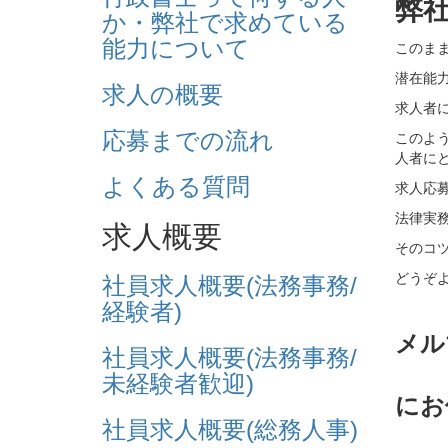
弊
か・弊社で求めている
能力について
このま
潜在能
求人の概要
求人者
応募までの流れ
このよ
人者に
よくある質問
求人応
法律実
求人概要
そのコ
どうぞ
社員求人概要(法務事務/
経験者)
メル
社員求人概要(法務事務/
未経験者歓迎)
にお
社員求人概要(総務人事)