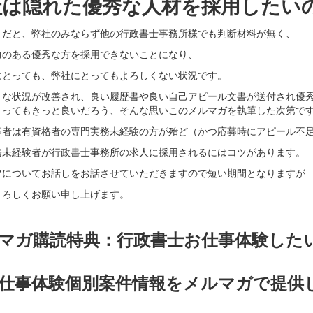
社は隠れた優秀な人材を採用したい
まだと、弊社のみならず他の行政書士事務所様でも判断材料が無く、
力のある優秀な方を採用できないことになり、
にとっても、弊社にとってもよろしくない状況です。
うな状況が改善され、良い履歴書や良い自己アピール文書が送付され優
とってもきっと良いだろう、そんな思いこのメルマガを執筆した次第で
募者は有資格者の専門実務未経験の方が殆ど（かつ応募時にアピール不
務未経験者が行政書士事務所の求人に採用されるにはコツがあります。
ツについてお話しをお話させていただきますので短い期間となりますが
よろしくお願い申し上げます。
マガ購読特典：行政書士お仕事体験した
仕事体験個別案件情報をメルマガで提供