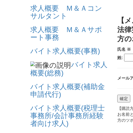
求人概要 Ｍ＆Ａコン
サルタント
【メ
法律
求人概要 Ｍ＆Ａサポ
ート事務
方の
氏名
※
バイト求人概要(事務)
姓:
バイト求人
概要(総務)
メール
バイト求人概要(補助金
申請代行)
バイト求人概要(税理士
【購読
事務所/会計事務所経験
お名前
方のツ
者向け求人)