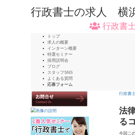
行政書士の求人 横
行政書士
トップ
求人の概要
インターン概要
特選セミナー
採用説明会
ブログ
スタッフSNS
よくある質問
応募フォーム
行政書
法
る
今回こ