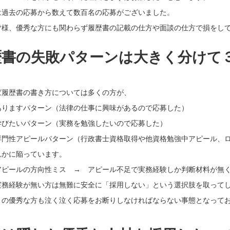
は過去の応募から数えて数百名の応募がございました。
皆様、優秀な方にも関わらず履歴書の記載の仕方や面談の仕方で損をし
歴書の失敗パターンは大きく分けて
ば履歴書の書き方については多くの方が、
ありますパターン（法律の仕事に興味があるので応募した）
学びたいパターン（実務を勉強したいので応募した）
専門性アピールパターン（行政書士資格取得や他資格勉強中アピール、
れかに陥っています。
アピールの方向性ミス → アピール不足で実務経験しか判断材料が無
実務経験が無い方は無難に安全に「採用しない」という選択肢を取って
くの優秀な方も泣く泣く応募をお断りしなければならない事態となって