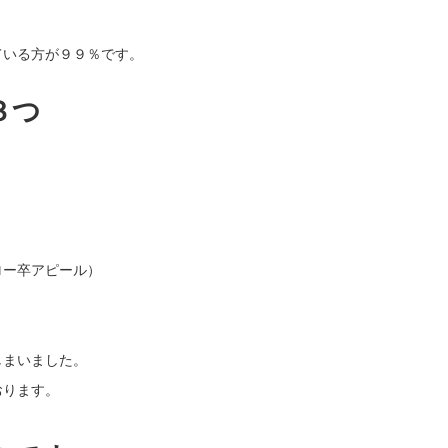
ている方が９９％です。
３つ
ロー卒アピール）
く
しまいました。
おります。