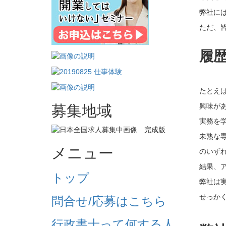
弊社に
ただ、
履
たとえ
興味が
募集地域
実務を
未熟な
メニュー
のいず
結果、
トップ
弊社は
せっか
問合せ/応募はこちら
行政書士って何する人