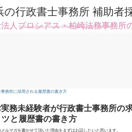
浜の行政書士事務所 補助者
法人プロシアス・柏崎法務事務所
Gyouseisyoshi-Proxiaus-Office/Kashiwazaki-Low-Office
士事務所に採用される履歴書の書き方
律実務未経験者が行政書士事務所の求
コツと履歴書の書き方
のメルマガを書かせて頂いた理由をまずはお話したいと思います。