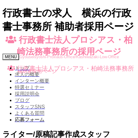
行政書士の求人 横浜の行政
書士事務所 補助者採用ページ
行政書士法人プロシアス・柏
崎法務事務所の採用ページ
Toggle
MENU
Gyouseisyoshi-Proxiaus-Office/Kashiwazaki-Low-Office
navigation
行政書士法人プロシアス・柏崎法務事務所
トップ
補助者採用ページ
求人の概要
インターン概要
特選セミナー
採用説明会
ブログ
スタッフSNS
よくある質問
応募フォーム
ライター/原稿記事作成スタッフ