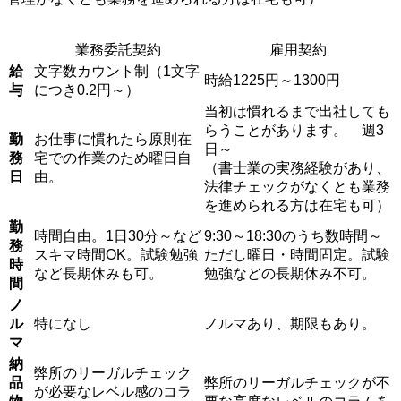
業務委託契約
雇用契約
給
文字数カウント制（1文字
時給1225円～1300円
与
につき0.2円～）
当初は慣れるまで出社しても
らうことがあります。 週3
勤
お仕事に慣れたら原則在
日～
務
宅での作業のため曜日自
（書士業の実務経験があり、
日
由。
法律チェックがなくとも業務
を進められる方は在宅も可）
勤
時間自由。1日30分～など
9:30～18:30のうち数時間～
務
スキマ時間OK。試験勉強
ただし曜日・時間固定。試験
時
など長期休みも可。
勉強などの長期休み不可。
間
ノ
ル
特になし
ノルマあり、期限もあり。
マ
納
弊所のリーガルチェック
品
弊所のリーガルチェックが不
が必要なレベル感のコラ